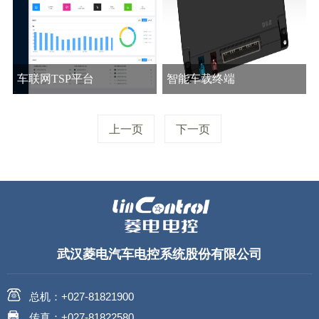
车联网TSP平台
智能车载终端
符合GB/T 32960通信标准的平
1、 产品功能介绍l 满足新能
台框架基于Redis和Mango DB
源GB/T32960要求；l 满足重
上一页
下一页
的大数据架构数据库灵活的前
型国六GB17691要求；l 4G 全
查看更多
查看更多
台显示页面定制化功能模块...
网...
武汉菱电汽车电控系统股份有限公司
总机：+027-81821900
传真：+027-81822580