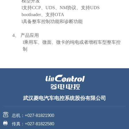
模型开发
l
支持
CCP
、
UDS
、
NM
协议、支持
UDS
bootloader
、支持
OTA
l
具备整车控制功能和诊断功能
4、
产品应用
l
乘用车、微面、微卡的纯电或者增程车型整车控
制
武汉菱电汽车电控系统股份有限公司
总机：+027-81821900
传真：+027-81822580