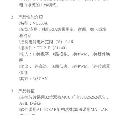
电力系统的工作模式。
2、
产品性能介绍
l
特征：
VC300A
l
车型
/
应用：纯电动A级乘用车、微面、微卡或增
程混动
l
控制电源电压范围（
V
）
:9-16
l
接插件：
TE121P
（
81+40
）
l
输入：
18
路数字、
8
路模拟、
3
路
PWM
、
3
路硬件唤
醒
l
输出：
4
路高边、
16
路低边、
3
路
PWM
、
4
路传感器
供电
l
其它：
3
路
CAN
3、
产品特征
l
主控芯片采用
32
位双核
MCU
符合
ISO26262
标准，
ASIL-D
等级
l
软件采用
AUTOSAR
架构
,
控制算法采用
MATLAB