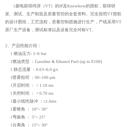
l
菱电获得纬湃（VT）的IP及Knowhow的授权，获得研
发、测试、生产制造及质量管控的全套资料。完全按照VT授权
的设计图纸，工艺流程，质量控制措施进行生产，产线采用VT
原厂生产设备，测试标准以及设备完全对标VT。
2、产品性能介绍：
l
燃油压力: 1~6 bar
l
燃油类型 ：Gasoline & Ethanol Fuel (up to E100)
l
静态流量 ：0.63~6.0 g/s
l
喷雾粒经 ：60~100 μm
l
开启时间 ： < 1.10 ms
l
关闭时间 ： > 0.70 ms
l
最小线性脉冲 ：≤1.6ms
l
雾锥角 ： 10°~ 30°
l
弯曲角 ： 5°~ 25°
l
分离角 ： 15°~ 30°